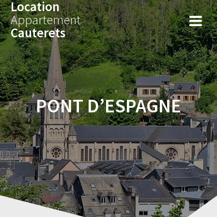
Location
Skip
to
Appartement
content
Cauterets
PONT D’ESPAGNE