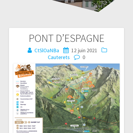
PONT D’ESPAGNE
Navigation
CtSlOaNBa
12 juin 2021
de
Cauterets
0
l’article