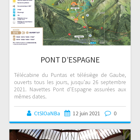
PONT D’ESPAGNE
Télécabine du Puntas et télésiège de Gaube,
ouverts tous les jours, jusqu’au 26 septembre
2021. Navettes Pont d’Espagne assurées aux
mêmes dates.
CtSlOaNBa
12 juin 2021
0